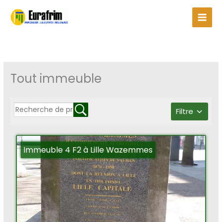
Aller
au
contenu
Tout immeuble
Filtre
Immeuble 4 F2 à Lille Wazemmes